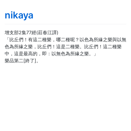
nikaya
增支部2集77經(莊春江譯)
「比丘們！有這二種樂，哪二種呢？以色為所緣之樂與以無
色為所緣之樂，比丘們！這是二種樂。比丘們！這二種樂
中，這是最高的，即：以無色為所緣之樂。」
樂品第二[終了]。