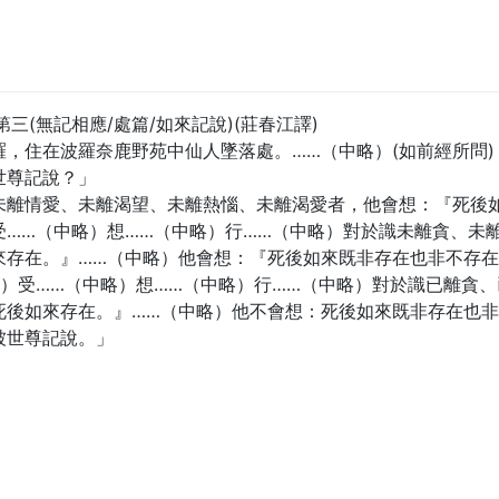
三(無記相應/處篇/如來記說)(莊春江譯)
，住在波羅奈鹿野苑中仙人墜落處。……（中略）(如前經所問)
世尊記說？」
未離情愛、未離渴望、未離熱惱、未離渴愛者，他會想：『死後
受……（中略）想……（中略）行……（中略）對於識未離貪、未
來存在。』……（中略）他會想：『死後如來既非存在也非不存
）受……（中略）想……（中略）行……（中略）對於識已離貪
死後如來存在。』……（中略）他不會想：死後如來既非存在也
被世尊記說。」