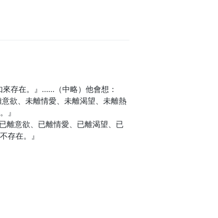
如來存在。』……（中略）他會想：
離意欲、未離情愛、未離渴望、未離熱
在。』
、已離意欲、已離情愛、已離渴望、已
非不存在。』