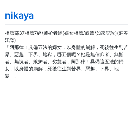
nikaya
相應部37相應7經/嫉妒者經(婦女相應/處篇/如來記說)(莊春
江譯)
「阿那律！具備五法的婦女，以身體的崩解，死後往生到苦
界、惡趣、下界、地獄，哪五個呢？她是無信仰者、無慚
者、無愧者、嫉妒者、劣慧者，阿那律！具備這五法的婦
女，以身體的崩解，死後往生到苦界、惡趣、下界、地
獄。」