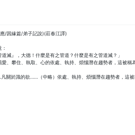
應/因緣篇/弟子記說)(莊春江譯)
說：
管道滅』，大德！什麼是有之管道？什麼是有之管道滅？」
渴愛、攀住、執取、心的依處、執持、煩惱潛在趨勢者，這被稱
…凡關於識的欲……（中略）依處、執持、煩惱潛在趨勢者，這