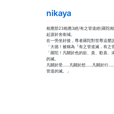
nikaya
相應部23相應3經/有之管道經(羅陀相
起源於舍衛城。
在一旁坐好後，尊者羅陀對世尊這麼
「大德！被稱為『有之管道滅，有之
「羅陀！凡關於色的欲、貪、歡喜、
的滅。
凡關於受……凡關於想……凡關於行…
管道的滅。」