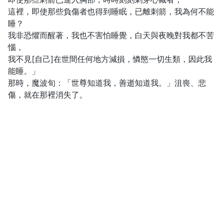
這裡，即使那些負傷者也得到睡眠，已離刺箭，我為何不能
睡？
我非恐懼而醒著，我也不害怕睡覺，白天與夜晚對我都不苦
惱，
我不見[自己]在世間任何地方減損，憐愍一切生類，因此我
能睡。」
那時，魔波旬：「世尊知道我，善逝知道我。」沮喪、悲
傷，就在那裡消失了。