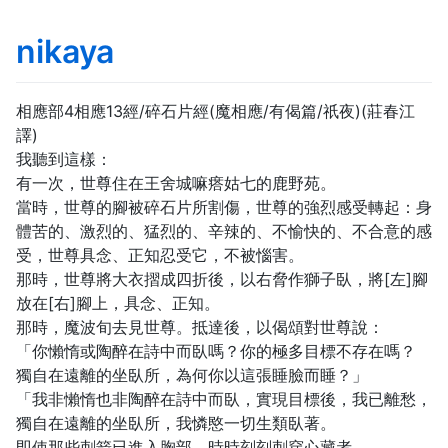
nikaya
相應部4相應13經/碎石片經(魔相應/有偈篇/祇夜)(莊春江
譯)
我聽到這樣：
有一次，世尊住在王舍城嘛瘩姑七的鹿野苑。
當時，世尊的腳被碎石片所割傷，世尊的強烈感受轉起：身
體苦的、激烈的、猛烈的、辛辣的、不愉快的、不合意的感
受，世尊具念、正知忍受它，不被惱害。
那時，世尊將大衣摺成四折後，以右脅作獅子臥，將[左]腳
放在[右]腳上，具念、正知。
那時，魔波旬去見世尊。抵達後，以偈頌對世尊說：
「你懶惰或陶醉在詩中而臥嗎？你的極多目標不存在嗎？
獨自在遠離的坐臥所，為何你以這張睡臉而睡？」
「我非懶惰也非陶醉在詩中而臥，實現目標後，我已離愁，
獨自在遠離的坐臥所，我憐愍一切生類臥著。
即使那些刺箭已進入胸部，時時刻刻刺穿心藏者，