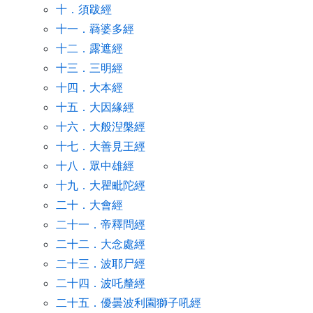
十．須跋經
十一．羇婆多經
十二．露遮經
十三．三明經
十四．大本經
十五．大因緣經
十六．大般湼槃經
十七．大善見王經
十八．眾中雄經
十九．大瞿毗陀經
二十．大會經
二十一．帝釋問經
二十二．大念處經
二十三．波耶尸經
二十四．波吒釐經
二十五．優曇波利園獅子吼經