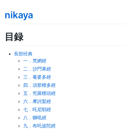
nikaya
目録
長部经典
一．梵網經
二．沙門果經
三．菴婆多經
四．須那檀多經
五．究羅檀頭經
六．摩訶梨經
七．吒尼耶經
八．獅吼經
九．布吒波陀經